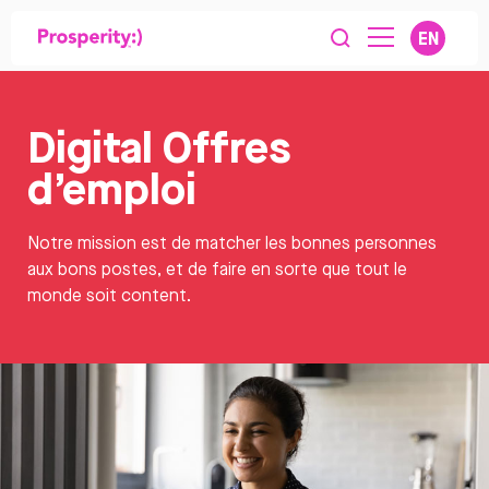
EN
Digital Offres
d’emploi
Notre mission est de matcher les bonnes personnes
aux bons postes, et de faire en sorte que tout le
monde soit content.