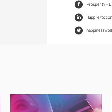
Prosperity - Di
Happ.ie/toco
happinesswor