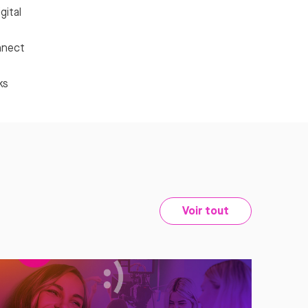
gital
nnect
ks
Voir tout