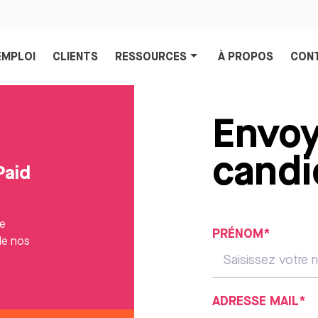
EMPLOI
CLIENTS
RESSOURCES
À PROPOS
CON
Envoy
candi
Paid
le
PRÉNOM*
de nos
ADRESSE MAIL*