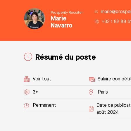
marie@prosperi
Prosperity Recuiter
Marie
+33 1 82 88 5
Navarro
Résumé du poste
Voir tout
Salaire compétit
3+
Paris
Permanent
Date de publicat
août 2024