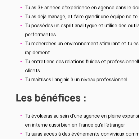
Tu as 3+
années
d'expérience
en
agence
dans le
do
Tu as déjà
managé
, et faire grandir une équipe ne te
Tu
possèdes un esprit
analityque
et utilise des out
performantes.
Tu
recherches
un
environnement
stimulant et
tu
es
rapidement
.
Tu
entretiens
des relations
fluides
et
professionnel
clients.
Tu
maîtrises
l'anglais
à un
niveau
professionnel
.
Les bénéfices :
Tu évolueras au sein d'une agence en pleine expans
en interne aussi bien en France qu’à l’étranger
Tu auras accès à des événements conviviaux comm