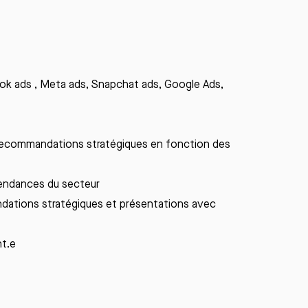
Tok
ads
, Meta
ads
, Snapchat
ads
, Google
Ads
,
recommandations
stratégiques
en
fonction
des
endances du
secteur
dations
stratégiques
et
présentations
avec
nt.e