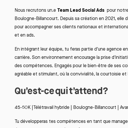
Team Lead
Social Ads
Nous recrutons
un.e
pour notre
Boulogne-Billancourt. Depuis sa création en 20
21
, elle
d
pour accompagner ses clients nationaux et internation
et en
ads
.
En
intégrant
leur
équipe,
tu
feras
partie
d'une
agence
en
carrière
. Son
environnement
encourage la prise
d'initiat
des
compétences
.
Engagés
pour le bien-
être
de
ses
co
agréable
et stimulant,
où
la
convivialité
, la courtoisie et
Qu’est-ce
qui
t’attend
?
45-50K |Télétravail hybride | Boulogne-Billancourt | Av
Tu développeras tes compétences en tant que manager : o