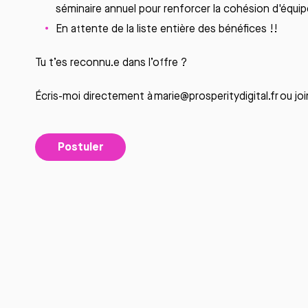
séminaire annuel pour renforcer la cohésion d'équip
En
attente
de la
liste
entière
des
bénéfices !!
Tu t’es
reconnu.e
dans l’offre ?
Écris-moi directement à
marie@prosperitydigital.fr
ou joi
Postuler