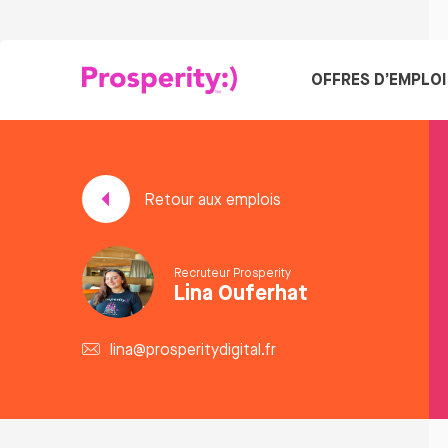
OFFRES D’EMPLOI
Retour aux emplois
Recruteur Prosperity
Lina Ouferhat
lina@prosperitydigital.fr