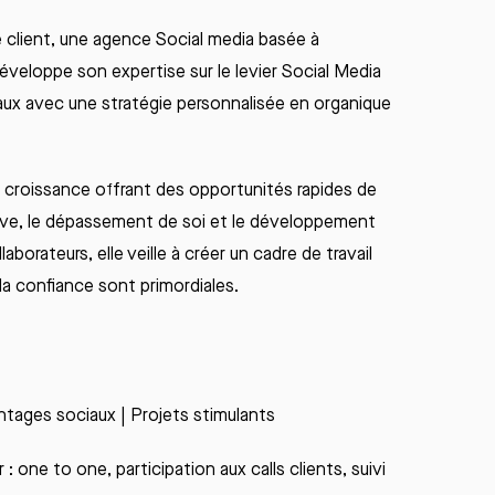
 client,
une agence
Social
media
basée à
éveloppe son
expertise sur le levier Social Media
aux
avec une stratégie personnalisée en organique
croissance
offrant
des
opportunités
rapides
de
ive
, le
dépassement
de soi et le
développement
llaborateurs
,
elle
veille
à
créer
un cadre de travail
 la
confiance
sont
primordiales
.
antages sociaux | Projets stimulants
ne to one, participation aux calls clients, suivi