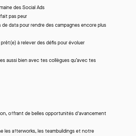
maine
des
Social
Ads
 fait pas peur
ils de data pour rendre des campagnes encore plus
 prêt(e) à
relever
des
défis
pour
évoluer
les
aussi
bien avec
tes
collègues
qu’avec
tes
ion, offrant de belles opportunités d'avancement
e les
afterworks
, les
teambuildings
et notre