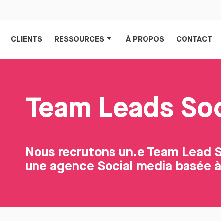
CLIENTS
RESSOURCES
À PROPOS
CONTACT
Team Leads Soc
Nous recrutons un.e Team Lead So
une agence Social media basée à