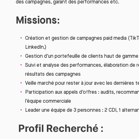
des campagnes, garant des performances etc.
Missions:
Création et gestion de campagnes
paid
media (
Tik
LinkedIn.)
Gestion d'un
portefeuille
de clients haut de
gamme
Suivi et analyse des performances,
élaboration
de
résultats
des
campagnes
Veille
marché
pour
rester
à jour avec les
dernières
t
Participation aux
appels
d'offres
: audits,
recomman
l'équipe
commerciale
Leader
une
équipe de 3
personnes
: 2 CDI, 1
alterna
Profil
Recherché
: