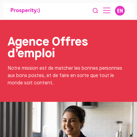
EN
Agence Offres
d’emploi
Notre mission est de matcher les bonnes personnes
aux bons postes, et de faire en sorte que tout le
monde soit content.