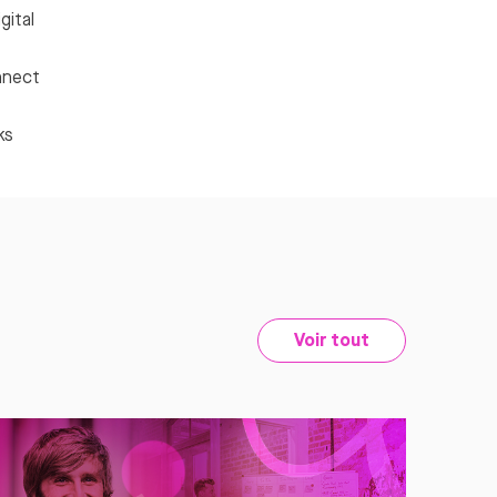
gital
nnect
ks
Voir tout