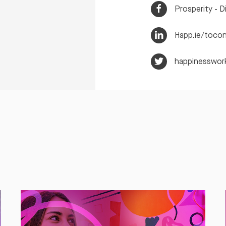
Prosperity - Di
Happ.ie/toco
happinesswor