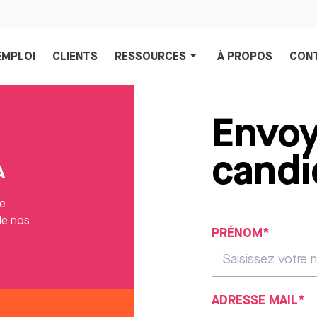
EMPLOI
CLIENTS
RESSOURCES
À PROPOS
CON
Envoy
candi
A
le
de nos
PRÉNOM*
ADRESSE MAIL*