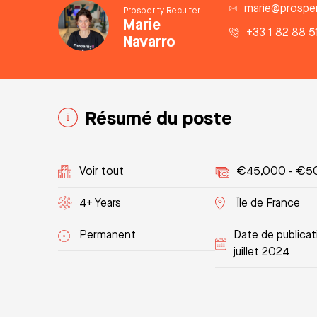
marie@prosperi
Prosperity Recuiter
Marie
+33 1 82 88 5
Navarro
Résumé du poste
Voir tout
€45,000 - €5
4+ Years
Île de France
Permanent
Date de publicat
juillet 2024