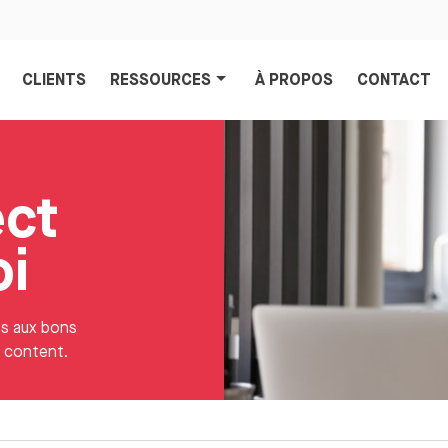
CLIENTS
RESSOURCES
À PROPOS
CONTACT
ect
oi
es aux bons
t content.