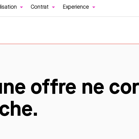
lisation
Contrat
Experience
une offre ne co
rche.