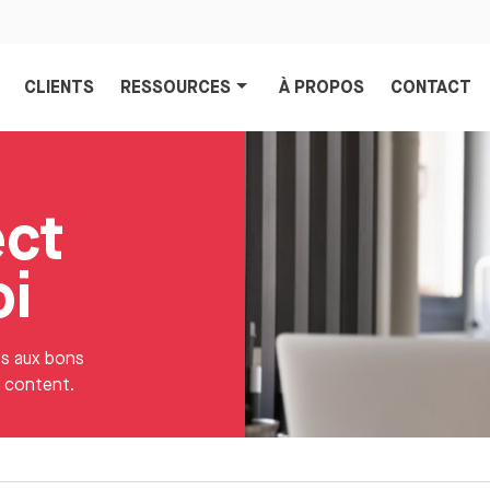
CLIENTS
RESSOURCES
À PROPOS
CONTACT
ect
oi
es aux bons
t content.