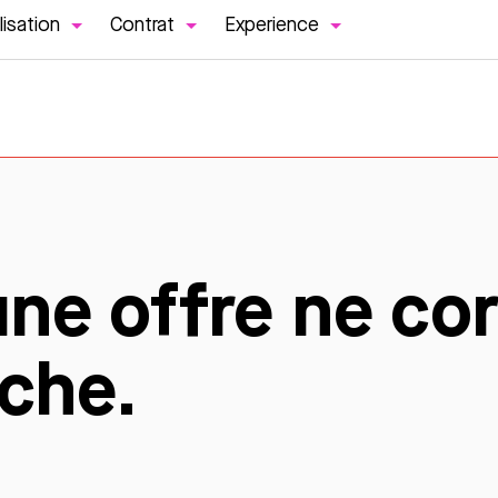
lisation
Contrat
Experience
une offre ne co
rche.