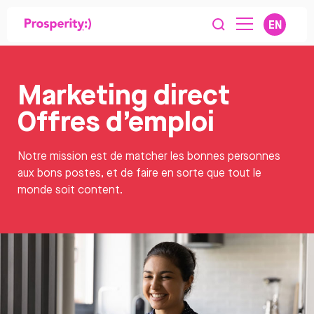
EN
Marketing direct
Offres d’emploi
Notre mission est de matcher les bonnes personnes
aux bons postes, et de faire en sorte que tout le
monde soit content.