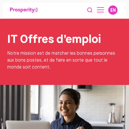
EN
IT Offres d’emploi
Notre mission est de matcher les bonnes personnes
aux bons postes, et de faire en sorte que tout le
monde soit content.