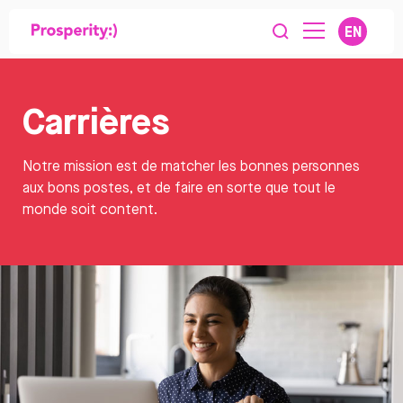
EN
Carrières
Notre mission est de matcher les bonnes personnes
aux bons postes, et de faire en sorte que tout le
monde soit content.