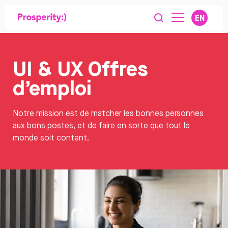
EN
UI & UX Offres
d’emploi
Notre mission est de matcher les bonnes personnes
aux bons postes, et de faire en sorte que tout le
monde soit content.