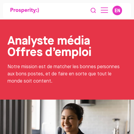
EN
Analyste média
Offres d’emploi
Notre mission est de matcher les bonnes personnes
aux bons postes, et de faire en sorte que tout le
monde soit content.