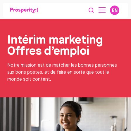
EN
Intérim marketing
Offres d’emploi
Notre mission est de matcher les bonnes personnes
aux bons postes, et de faire en sorte que tout le
monde soit content.