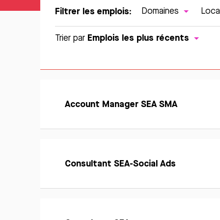
Filtrer les emplois:
Domaines
Loca
Emplois les plus récents
Trier par
En
savoir
Account Manager SEA SMA
Postuler
plus
En
savoir
Consultant SEA-Social Ads
Postuler
plus
En
savoir