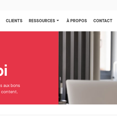
CLIENTS
RESSOURCES
À PROPOS
CONTACT
oi
es aux bons
t content.