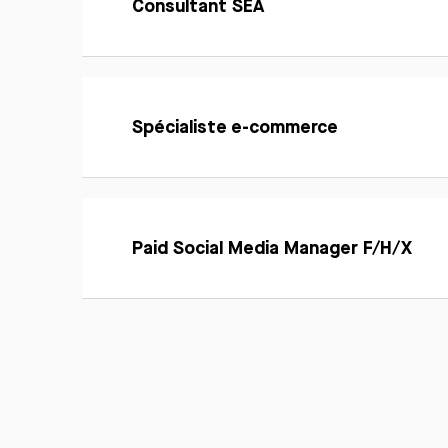
Consultant SEA
Postuler
plus
En
savoir
Spécialiste e-commerce
Postuler
plus
En
savoir
Paid Social Media Manager F/H/X
Postuler
plus