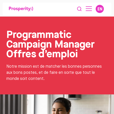
EN
Programmatic
Campaign Manager
Offres d’emploi
Notre mission est de matcher les bonnes personnes
aux bons postes, et de faire en sorte que tout le
monde soit content.