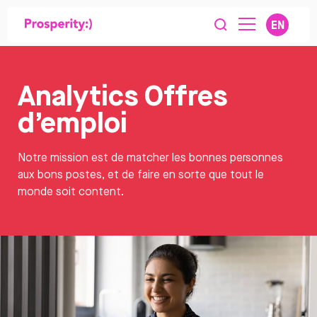
EN
Analytics Offres
d’emploi
Notre mission est de matcher les bonnes personnes
aux bons postes, et de faire en sorte que tout le
monde soit content.