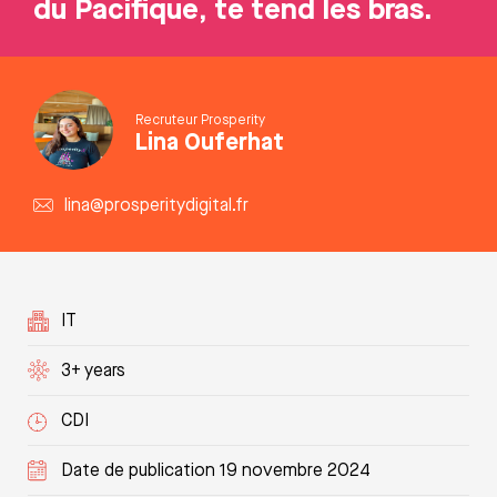
du Pacifique, te tend les bras.
Recruteur Prosperity
Lina Ouferhat
lina@prosperitydigital.fr
IT
3+ years
CDI
Date de publication 19 novembre 2024