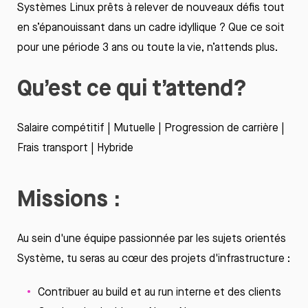
Systèmes
Linux
prêts
à
relever
de nouveaux
défis
tout
en
s’épanouissant
dans un cadre
idyllique
? Que
ce
soit
pour
une
période
3
ans
ou
toute la vie,
n’attends
plus.
Qu’est
ce
qui
t’attend
?
Salaire
compétitif
| Mutuelle | Progression de
carrière
|
Frais transport |
Hybride
M
issions :
Au sein
d'une
équipe
passionnée
par les
sujets
orientés
Système,
tu
seras
au
cœur
des
projets
d'infrastructure :
Contribuer
au build et au run interne et des clients