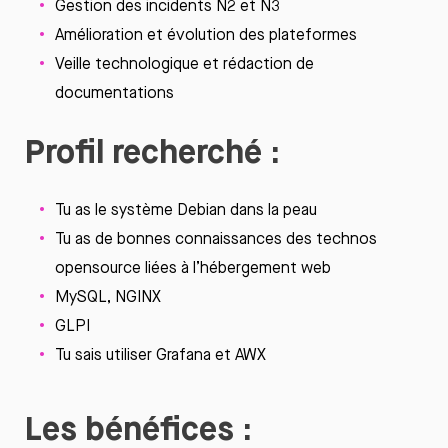
Gestion des incidents N2 et N3
Amélioration
et
évolution
des
plateformes
Veille
technologique
et
rédaction
de
documentations
Profil recherché
:
Tu as le
système
Debian dans la
peau
Tu as de
bonnes
connaissances
des
technos
opensource
liées
à
l’hébergement
web
MySQL, NGINX
GLPI
Tu
sais
utiliser
Grafana
et AWX
Les bénéfices
: