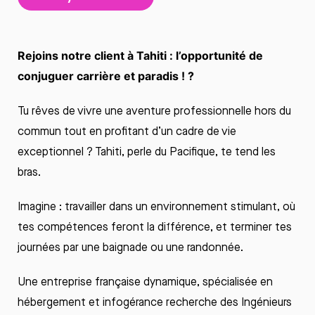
Rejoins
notre
client à
Tahiti :
l’opportunité
de
conjuguer
carrière
et
paradis
! ?
Tu
rêves
de vivre
une
aventure
professionnelle
hors du
commun
tout
en
profitant
d’un cadre de vie
exceptionnel
? Tahiti,
perle
du Pacifique,
te
tend les
bras.
Imagine :
travailler
dans un
environnement
stimulant,
où
tes
compétences
feront
la
différence
, et terminer
tes
journées
par
une
baignade
ou
une
randonnée
.
Une
entreprise
française
dynamique
,
spécialisée
en
hébergement
et
infogérance
recherche des
Ingénieurs