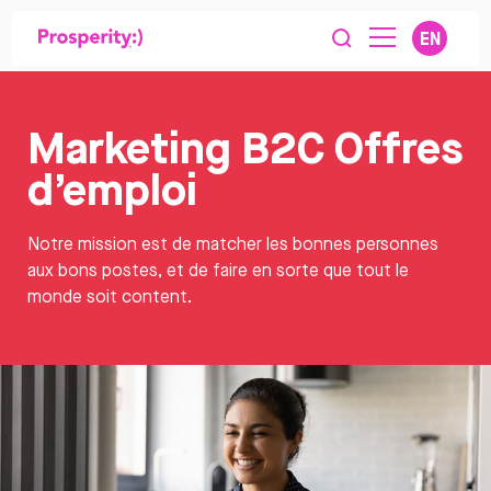
EN
Marketing B2C Offres
d’emploi
Notre mission est de matcher les bonnes personnes
aux bons postes, et de faire en sorte que tout le
monde soit content.