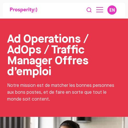
EN
Ad Operations /
AdOps / Traffic
Manager Offres
d’emploi
Notre mission est de matcher les bonnes personnes
aux bons postes, et de faire en sorte que tout le
monde soit content.