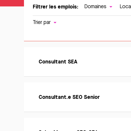
Filtrer les emplois:
Domaines
Loca
Trier par
En
savoir
Consultant SEA
Postuler
plus
En
savoir
Consultant.e SEO Senior
Postuler
plus
En
savoir