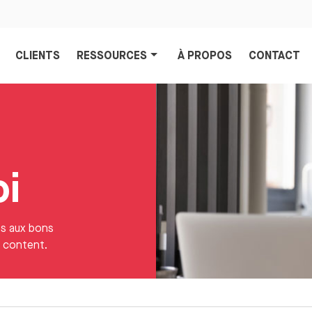
CLIENTS
RESSOURCES
À PROPOS
CONTACT
oi
es aux bons
t content.