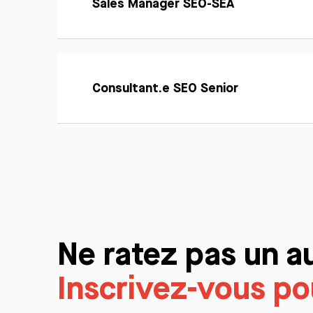
Sales Manager SEO-SEA
Postuler
plus
En
savoir
Consultant.e SEO Senior
Postuler
plus
Ne ratez pas un a
Inscrivez-vous pou