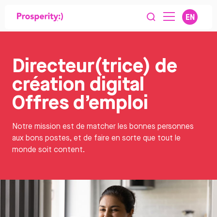
EN
Directeur(trice) de
création digital
Offres d’emploi
Notre mission est de matcher les bonnes personnes
aux bons postes, et de faire en sorte que tout le
monde soit content.