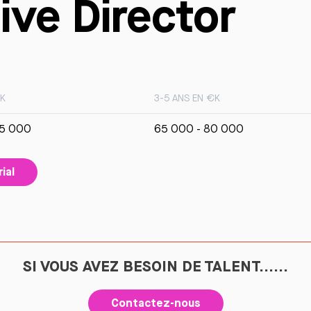
tive Director
€K
3-5 ANS EN €K
65 000
65 000 - 80 000
ial
SI VOUS AVEZ BESOIN DE TALENT......
Contactez-nous