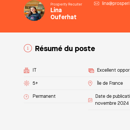
lina@prosperit
Prosperity Recuiter
Lina
Ouferhat
Résumé du poste
IT
Excellent oppor
5+
Île de France
Permanent
Date de publicat
novembre 2024