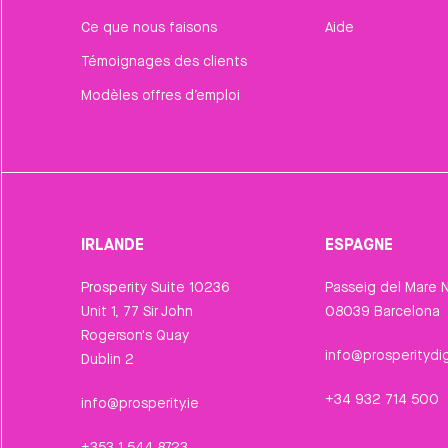
Ce que nous faisons
Aide
Témoignages des clients
Modèles offres d’emploi
IRLANDE
ESPAGNE
Prosperity Suite 10236
Passeig del Mare N
Unit 1, 77 Sir John
08039 Barcelona
Rogerson's Quay
info@prosperitydig
Dublin 2
+34 932 714 500
info@prosperity.ie
+353 1 544 8723