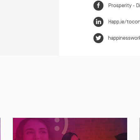
Prosperity - Di
Happ.ie/toco
happinesswor