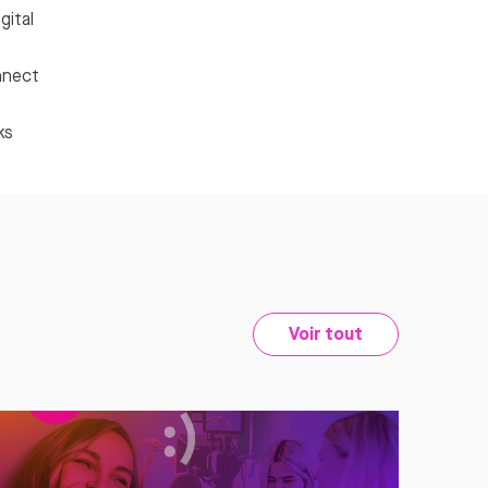
gital
nnect
ks
Voir tout