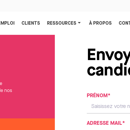
EMPLOI
CLIENTS
RESSOURCES
À PROPOS
CON
Envoy
candi
le
de nos
PRÉNOM*
ADRESSE MAIL*