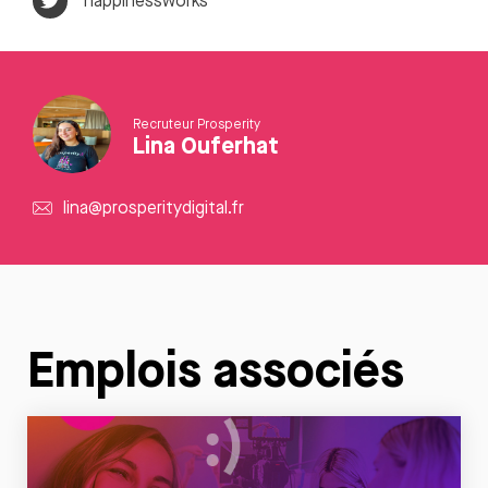
happinessworks
Recruteur Prosperity
Lina Ouferhat
lina@prosperitydigital.fr
Emplois associés